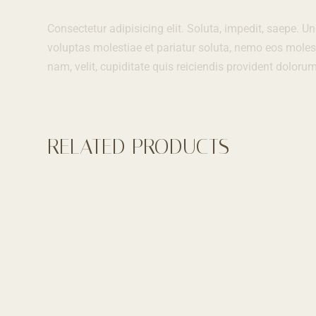
Consectetur adipisicing elit. Soluta, impedit, saepe.
voluptas molestiae et pariatur soluta, nemo eos moles
nam, velit, cupiditate quis reiciendis provident dolor
RELATED PRODUCTS
SALE!
Rated
5.00
out of 5