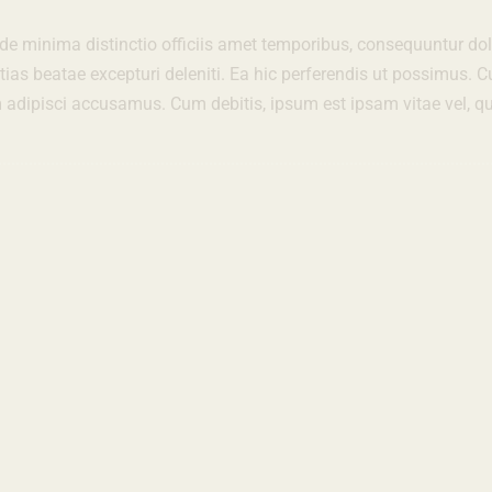
 Unde minima distinctio officiis amet temporibus, consequuntur d
tias beatae excepturi deleniti. Ea hic perferendis ut possimus.
um adipisci accusamus. Cum debitis, ipsum est ipsam vitae vel, 
SALE!