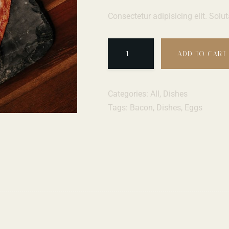
Consectetur adipisicing elit. Solut
ADD TO CART
Categories:
All
,
Dishes
Tags:
Bacon
,
Dishes
,
Eggs