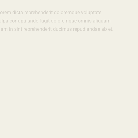
olorem dicta reprehenderit doloremque voluptate
 Culpa corrupti unde fugit doloremque omnis aliquam
quam in sint reprehenderit ducimus repudiandae ab et.
SALE!