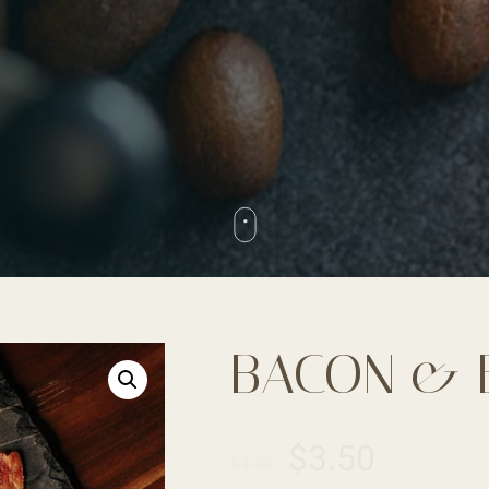
BACON & 
$
3.50
$
4.50